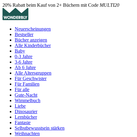
20% Rabatt beim Kauf von 2+ Büchern mit Code
MULTI20
Neuerscheinungen
Bestseller
Bücher anzeigen
Alle Kinderbücher
Baby
0-3 Jahre
3-6 Jahre
Ab 6 Jahre
Alle Altersgruppen
Für Geschwister
Für Familien
Für alle
Gute-Nacht
Wimmelbuch
Liebe
Dinosaurier
Lernbücher
Fantasie
Selbstbewusstsein stärken
Weihnachten