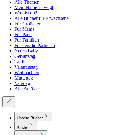
Alle Themen
Mein Name ist weg!
Wo bist du?
Alle Bücher für Erwachsene
Für Großeltern
Für Mama
Für Papa
Für Familien
Für den/die PartnerIn
Neues Baby
Geburtstag
Taufe
Valentinstag
Weihnachten
Muttertag
Vatertag
Alle Anlässe
Unsere Bücher
Kinder