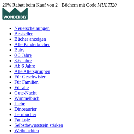
20% Rabatt beim Kauf von 2+ Büchern mit Code
MULTI20
Neuerscheinungen
Bestseller
Bücher anzeigen
Alle Kinderbücher
Baby
0-3 Jahre
3-6 Jahre
Ab 6 Jahre
Alle Altersgruppen
Für Geschwister
Für Familien
Für alle
Gute-Nacht
Wimmelbuch
Liebe
Dinosaurier
Lernbücher
Fantasie
Selbstbewusstsein stärken
Weihnachten