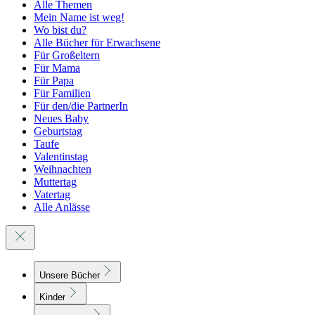
Alle Themen
Mein Name ist weg!
Wo bist du?
Alle Bücher für Erwachsene
Für Großeltern
Für Mama
Für Papa
Für Familien
Für den/die PartnerIn
Neues Baby
Geburtstag
Taufe
Valentinstag
Weihnachten
Muttertag
Vatertag
Alle Anlässe
Unsere Bücher
Kinder