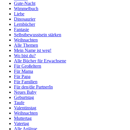
Gute-Nacht
Wimmelbuch
Liebe
Dinosaurier
Lernbücher
Fantasie
Selbstbewusstsein stärken
Weihnachten
Alle Themen
Mein Name ist weg!
Wo bist du?
Alle Bücher für Erwachsene
Für Großeltern
Für Mama
Für Papa
Für Familien
Für den/die PartnerIn
Neues Baby
Geburtstag
Taufe
Valentinstag
Weihnachten
Muttertag
Vatertag
Alle Anlässe