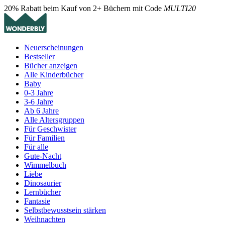
20% Rabatt beim Kauf von 2+ Büchern mit Code
MULTI20
Neuerscheinungen
Bestseller
Bücher anzeigen
Alle Kinderbücher
Baby
0-3 Jahre
3-6 Jahre
Ab 6 Jahre
Alle Altersgruppen
Für Geschwister
Für Familien
Für alle
Gute-Nacht
Wimmelbuch
Liebe
Dinosaurier
Lernbücher
Fantasie
Selbstbewusstsein stärken
Weihnachten