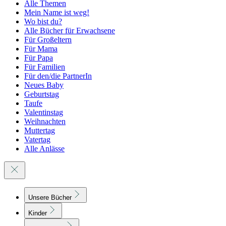
Alle Themen
Mein Name ist weg!
Wo bist du?
Alle Bücher für Erwachsene
Für Großeltern
Für Mama
Für Papa
Für Familien
Für den/die PartnerIn
Neues Baby
Geburtstag
Taufe
Valentinstag
Weihnachten
Muttertag
Vatertag
Alle Anlässe
Unsere Bücher
Kinder