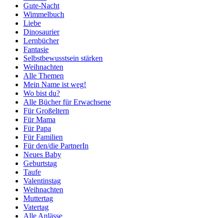
Gute-Nacht
Wimmelbuch
Liebe
Dinosaurier
Lernbücher
Fantasie
Selbstbewusstsein stärken
Weihnachten
Alle Themen
Mein Name ist weg!
Wo bist du?
Alle Bücher für Erwachsene
Für Großeltern
Für Mama
Für Papa
Für Familien
Für den/die PartnerIn
Neues Baby
Geburtstag
Taufe
Valentinstag
Weihnachten
Muttertag
Vatertag
Alle Anlässe