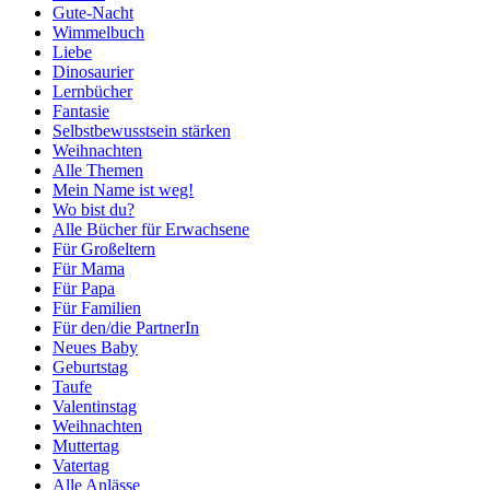
Gute-Nacht
Wimmelbuch
Liebe
Dinosaurier
Lernbücher
Fantasie
Selbstbewusstsein stärken
Weihnachten
Alle Themen
Mein Name ist weg!
Wo bist du?
Alle Bücher für Erwachsene
Für Großeltern
Für Mama
Für Papa
Für Familien
Für den/die PartnerIn
Neues Baby
Geburtstag
Taufe
Valentinstag
Weihnachten
Muttertag
Vatertag
Alle Anlässe