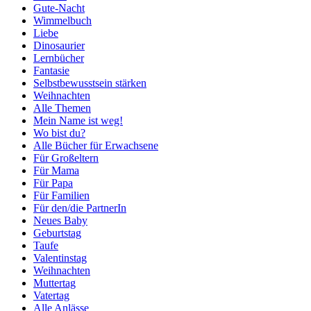
Gute-Nacht
Wimmelbuch
Liebe
Dinosaurier
Lernbücher
Fantasie
Selbstbewusstsein stärken
Weihnachten
Alle Themen
Mein Name ist weg!
Wo bist du?
Alle Bücher für Erwachsene
Für Großeltern
Für Mama
Für Papa
Für Familien
Für den/die PartnerIn
Neues Baby
Geburtstag
Taufe
Valentinstag
Weihnachten
Muttertag
Vatertag
Alle Anlässe