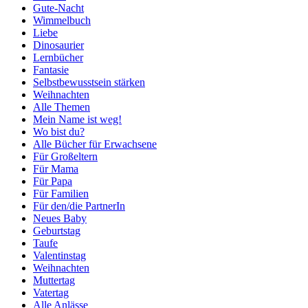
Gute-Nacht
Wimmelbuch
Liebe
Dinosaurier
Lernbücher
Fantasie
Selbstbewusstsein stärken
Weihnachten
Alle Themen
Mein Name ist weg!
Wo bist du?
Alle Bücher für Erwachsene
Für Großeltern
Für Mama
Für Papa
Für Familien
Für den/die PartnerIn
Neues Baby
Geburtstag
Taufe
Valentinstag
Weihnachten
Muttertag
Vatertag
Alle Anlässe