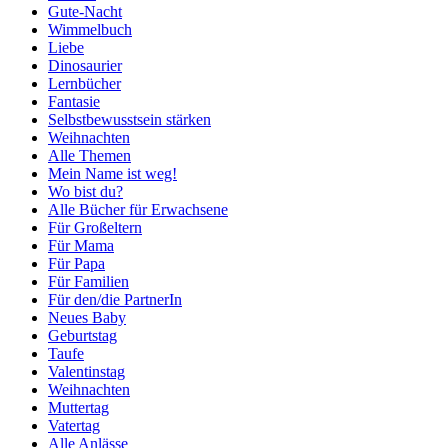
Gute-Nacht
Wimmelbuch
Liebe
Dinosaurier
Lernbücher
Fantasie
Selbstbewusstsein stärken
Weihnachten
Alle Themen
Mein Name ist weg!
Wo bist du?
Alle Bücher für Erwachsene
Für Großeltern
Für Mama
Für Papa
Für Familien
Für den/die PartnerIn
Neues Baby
Geburtstag
Taufe
Valentinstag
Weihnachten
Muttertag
Vatertag
Alle Anlässe