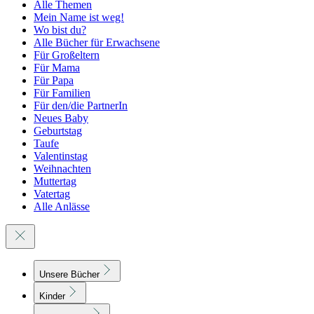
Alle Themen
Mein Name ist weg!
Wo bist du?
Alle Bücher für Erwachsene
Für Großeltern
Für Mama
Für Papa
Für Familien
Für den/die PartnerIn
Neues Baby
Geburtstag
Taufe
Valentinstag
Weihnachten
Muttertag
Vatertag
Alle Anlässe
Unsere Bücher
Kinder