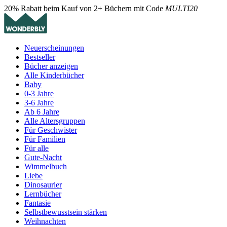
20% Rabatt beim Kauf von 2+ Büchern mit Code
MULTI20
Neuerscheinungen
Bestseller
Bücher anzeigen
Alle Kinderbücher
Baby
0-3 Jahre
3-6 Jahre
Ab 6 Jahre
Alle Altersgruppen
Für Geschwister
Für Familien
Für alle
Gute-Nacht
Wimmelbuch
Liebe
Dinosaurier
Lernbücher
Fantasie
Selbstbewusstsein stärken
Weihnachten