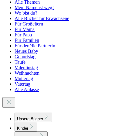
Alle Themen
Mein Name ist weg!
Wo bist du?
Alle Bücher für Erwachsene
Für Großeltern
Für Mama
Für Papa
Für Familien
Für den/die PartnerIn
Neues Baby
Geburtstag
Taufe
Valentinstag
Weihnachten
Muttertag
Vatertag
Alle Anlässe
Unsere Bücher
Kinder