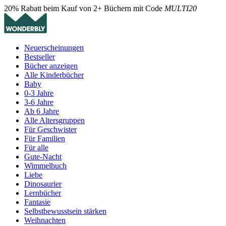
20% Rabatt beim Kauf von 2+ Büchern mit Code
MULTI20
Neuerscheinungen
Bestseller
Bücher anzeigen
Alle Kinderbücher
Baby
0-3 Jahre
3-6 Jahre
Ab 6 Jahre
Alle Altersgruppen
Für Geschwister
Für Familien
Für alle
Gute-Nacht
Wimmelbuch
Liebe
Dinosaurier
Lernbücher
Fantasie
Selbstbewusstsein stärken
Weihnachten