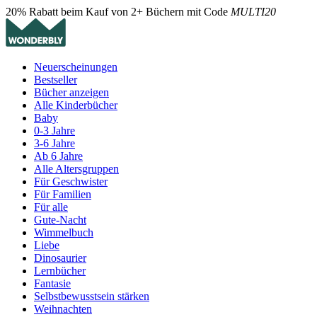
20% Rabatt beim Kauf von 2+ Büchern mit Code
MULTI20
Neuerscheinungen
Bestseller
Bücher anzeigen
Alle Kinderbücher
Baby
0-3 Jahre
3-6 Jahre
Ab 6 Jahre
Alle Altersgruppen
Für Geschwister
Für Familien
Für alle
Gute-Nacht
Wimmelbuch
Liebe
Dinosaurier
Lernbücher
Fantasie
Selbstbewusstsein stärken
Weihnachten