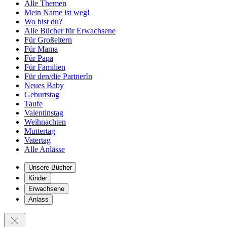
Alle Themen
Mein Name ist weg!
Wo bist du?
Alle Bücher für Erwachsene
Für Großeltern
Für Mama
Für Papa
Für Familien
Für den/die PartnerIn
Neues Baby
Geburtstag
Taufe
Valentinstag
Weihnachten
Muttertag
Vatertag
Alle Anlässe
Unsere Bücher
Kinder
Erwachsene
Anlass