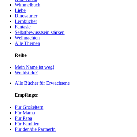
Wimmelbuch
Liebe
Dinosaurier
Lernbücher
Fantasie
Selbstbewusstsein stärken
Weihnachten
Alle Themen
Reihe
Mein Name ist weg!
Wo bist du?
Alle Bücher für Erwachsene
Empfänger
Für Großeltern
Für Mama
Für Papa
Für Familien
Für den/die PartnerIn