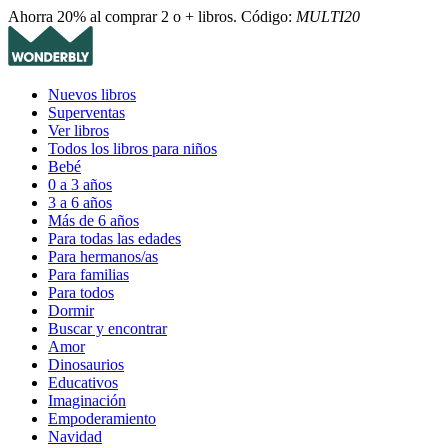
Ahorra 20% al comprar 2 o + libros. Código:
MULTI20
Nuevos libros
Superventas
Ver libros
Todos los libros para niños
Bebé
0 a 3 años
3 a 6 años
Más de 6 años
Para todas las edades
Para hermanos/as
Para familias
Para todos
Dormir
Buscar y encontrar
Amor
Dinosaurios
Educativos
Imaginación
Empoderamiento
Navidad