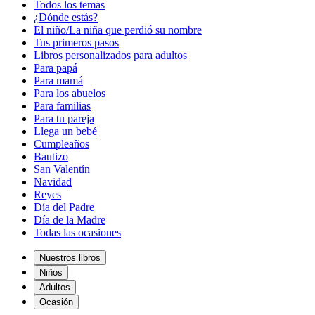
Todos los temas
¿Dónde estás?
El niño/La niña que perdió su nombre
Tus primeros pasos
Libros personalizados para adultos
Para papá
Para mamá
Para los abuelos
Para familias
Para tu pareja
Llega un bebé
Cumpleaños
Bautizo
San Valentín
Navidad
Reyes
Día del Padre
Día de la Madre
Todas las ocasiones
Nuestros libros
Niños
Adultos
Ocasión