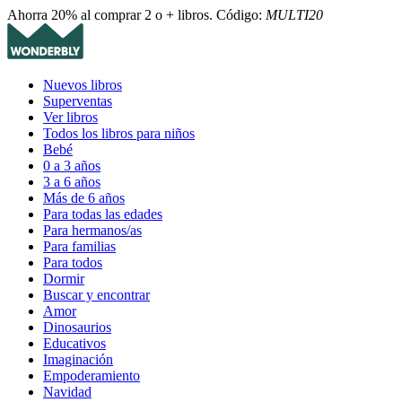
Ahorra 20% al comprar 2 o + libros. Código:
MULTI20
Nuevos libros
Superventas
Ver libros
Todos los libros para niños
Bebé
0 a 3 años
3 a 6 años
Más de 6 años
Para todas las edades
Para hermanos/as
Para familias
Para todos
Dormir
Buscar y encontrar
Amor
Dinosaurios
Educativos
Imaginación
Empoderamiento
Navidad