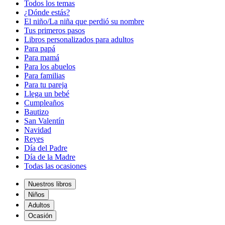
Todos los temas
¿Dónde estás?
El niño/La niña que perdió su nombre
Tus primeros pasos
Libros personalizados para adultos
Para papá
Para mamá
Para los abuelos
Para familias
Para tu pareja
Llega un bebé
Cumpleaños
Bautizo
San Valentín
Navidad
Reyes
Día del Padre
Día de la Madre
Todas las ocasiones
Nuestros libros
Niños
Adultos
Ocasión