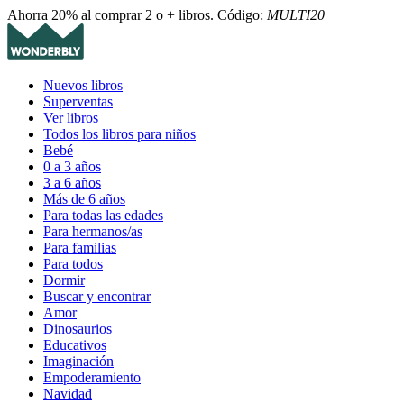
Ahorra 20% al comprar 2 o + libros. Código:
MULTI20
Nuevos libros
Superventas
Ver libros
Todos los libros para niños
Bebé
0 a 3 años
3 a 6 años
Más de 6 años
Para todas las edades
Para hermanos/as
Para familias
Para todos
Dormir
Buscar y encontrar
Amor
Dinosaurios
Educativos
Imaginación
Empoderamiento
Navidad