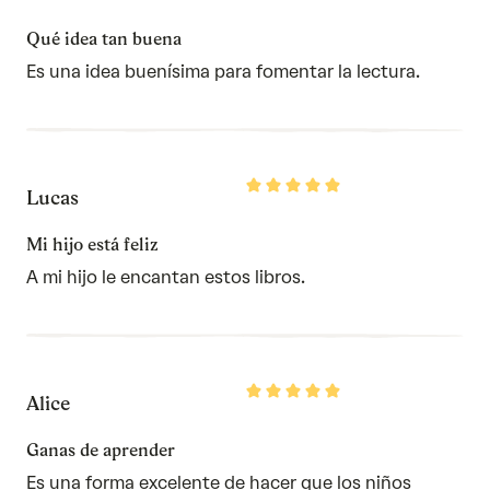
5
out
of
Qué idea tan buena
5
Es una idea buenísima para fomentar la lectura.
Rated
Lucas
5
out
of
Mi hijo está feliz
5
A mi hijo le encantan estos libros.
Rated
Alice
5
out
of
Ganas de aprender
5
Es una forma excelente de hacer que los niños