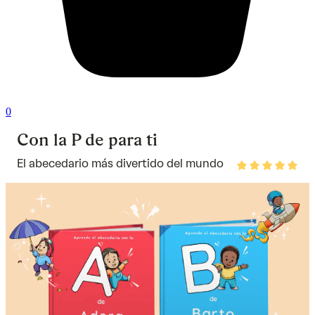
0
Con la P de para ti
El abecedario más divertido del mundo
Rated
5
out
of
5