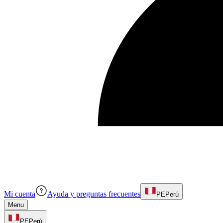
Mi cuenta
Ayuda y preguntas frecuentes
PE
Perú
Menu
PE
Perú