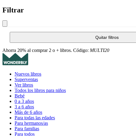
Filtrar
Quitar filtros
Ahorra 20% al comprar 2 o + libros. Código:
MULTI20
Nuevos libros
Superventas
Ver libros
Todos los libros para niños
Bebé
0 a 3 años
3 a 6 años
Más de 6 años
Para todas las edades
Para hermanos/as
Para familias
Para todos