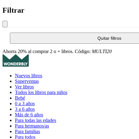
Filtrar
Quitar filtros
Ahorra 20% al comprar 2 o + libros. Código:
MULTI20
Nuevos libros
Superventas
Ver libros
Todos los libros para niños
Bebé
0 a 3 años
3 a 6 años
Más de 6 años
Para todas las edades
Para hermanos/as
Para familias
Para todos