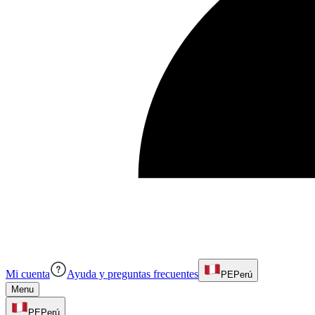
Mi cuenta
Ayuda y preguntas frecuentes
PE
Perú
Menu
PE
Perú