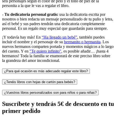
seis personajes según el color de pelo y el tono de piel de la
personita a la que le vas a regalar el libro.
-
Tu dedicatoria personal gratis:
usa la dedicatoria escrita por
nosotros o bien redacta un mensaje personalizado de tu puño y letra,
así el bebé y sus padres tendrán una dedicatoria completamente
personal. Es un regalo muy especial que guardarán para siempre.
¡Y todavía hay más! En
“Ha llegado un bebé”
, también puedes
incluir el nombre y el personaje de su
hermanito o hermanita
. Los
nuevos hermanos comparten portada y momentos mágicos a lo largo
del cuento. Y en
"Te quiero infinito"
, es posible añadir… ¡hasta 4
hermanos! Toda la familia se enamorará de este preciso libro sobre
la grandeza del amor incondicional.
¿Para qué ocasión es más adecuado regalar este libro?
¿Tenéis libros con hojas de cartón para bebés?
¿Vuestros libros personalizados son para niños o para niñas?
Suscríbete y tendrás 5€ de descuento en tu
primer pedido