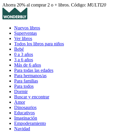
Ahorra 20% al comprar 2 o + libros. Código:
MULTI20
Nuevos libros
Superventas
Ver libros
Todos los libros para niños
Bebé
0 a 3 años
3 a 6 años
Más de 6 años
Para todas las edades
Para hermanos/as
Para familias
Para todos
Dormir
Buscar y encontrar
Amor
Dinosaurios
Educativos
Imaginación
Empoderamiento
Navidad