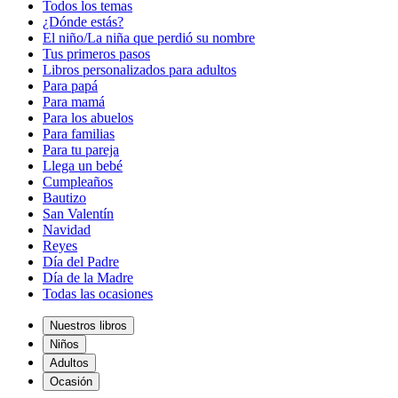
Todos los temas
¿Dónde estás?
El niño/La niña que perdió su nombre
Tus primeros pasos
Libros personalizados para adultos
Para papá
Para mamá
Para los abuelos
Para familias
Para tu pareja
Llega un bebé
Cumpleaños
Bautizo
San Valentín
Navidad
Reyes
Día del Padre
Día de la Madre
Todas las ocasiones
Nuestros libros
Niños
Adultos
Ocasión