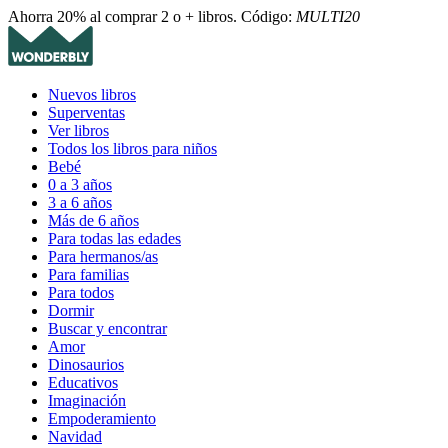
Ahorra 20% al comprar 2 o + libros. Código:
MULTI20
Nuevos libros
Superventas
Ver libros
Todos los libros para niños
Bebé
0 a 3 años
3 a 6 años
Más de 6 años
Para todas las edades
Para hermanos/as
Para familias
Para todos
Dormir
Buscar y encontrar
Amor
Dinosaurios
Educativos
Imaginación
Empoderamiento
Navidad