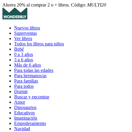
Ahorra 20% al comprar 2 o + libros. Código:
MULTI20
Nuevos libros
Superventas
Ver libros
Todos los libros para niños
Bebé
0 a 3 años
3 a 6 años
Más de 6 años
Para todas las edades
Para hermanos/as
Para familias
Para todos
Dormir
Buscar y encontrar
Amor
Dinosaurios
Educativos
Imaginación
Empoderamiento
Navidad