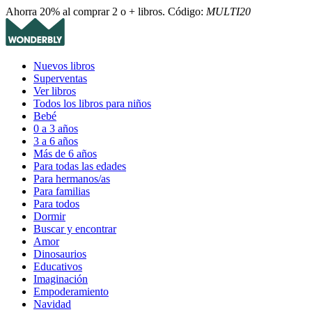
Ahorra 20% al comprar 2 o + libros. Código:
MULTI20
Nuevos libros
Superventas
Ver libros
Todos los libros para niños
Bebé
0 a 3 años
3 a 6 años
Más de 6 años
Para todas las edades
Para hermanos/as
Para familias
Para todos
Dormir
Buscar y encontrar
Amor
Dinosaurios
Educativos
Imaginación
Empoderamiento
Navidad