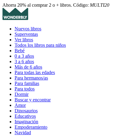
Ahorra 20% al comprar 2 o + libros. Código:
MULTI20
Nuevos libros
Superventas
Ver libros
Todos los libros para niños
Bebé
0 a 3 años
3 a 6 años
Más de 6 años
Para todas las edades
Para hermanos/as
Para familias
Para todos
Dormir
Buscar y encontrar
Amor
Dinosaurios
Educativos
Imaginación
Empoderamiento
Navidad