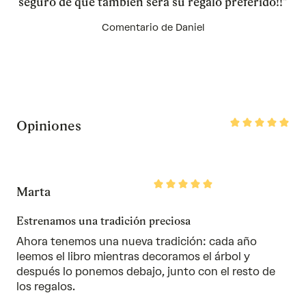
seguro de que también será su regalo preferido!!"
Comentario de Daniel
Rated
Opiniones
5
out
of
5
Rated
Marta
5
out
of
Estrenamos una tradición preciosa
5
Ahora tenemos una nueva tradición: cada año
leemos el libro mientras decoramos el árbol y
después lo ponemos debajo, junto con el resto de
los regalos.