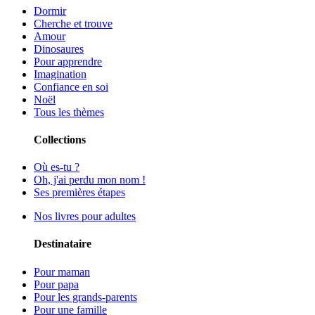
Dormir
Cherche et trouve
Amour
Dinosaures
Pour apprendre
Imagination
Confiance en soi
Noël
Tous les thèmes
Collections
Où es-tu ?
Oh, j'ai perdu mon nom !
Ses premières étapes
Nos livres pour adultes
Destinataire
Pour maman
Pour papa
Pour les grands-parents
Pour une famille