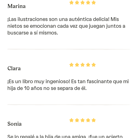
Rated
Marina
5
out
of
¡Las ilustraciones son una auténtica delicia! Mis
5
nietos se emocionan cada vez que juegan juntos a
buscarse a sí mismos.
Rated
Clara
5
out
of
¡Es un libro muy ingenioso! Es tan fascinante que mi
5
hija de 10 años no se separa de él.
Rated
Sonia
5
out
of
Se lo regalé a la hija de una amiga, ¡fue un acierto