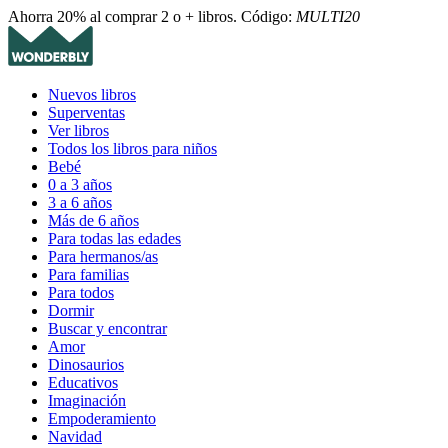
Ahorra 20% al comprar 2 o + libros. Código:
MULTI20
Nuevos libros
Superventas
Ver libros
Todos los libros para niños
Bebé
0 a 3 años
3 a 6 años
Más de 6 años
Para todas las edades
Para hermanos/as
Para familias
Para todos
Dormir
Buscar y encontrar
Amor
Dinosaurios
Educativos
Imaginación
Empoderamiento
Navidad