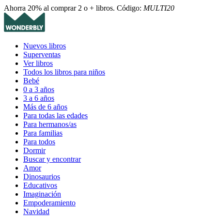
Ahorra 20% al comprar 2 o + libros. Código:
MULTI20
Nuevos libros
Superventas
Ver libros
Todos los libros para niños
Bebé
0 a 3 años
3 a 6 años
Más de 6 años
Para todas las edades
Para hermanos/as
Para familias
Para todos
Dormir
Buscar y encontrar
Amor
Dinosaurios
Educativos
Imaginación
Empoderamiento
Navidad