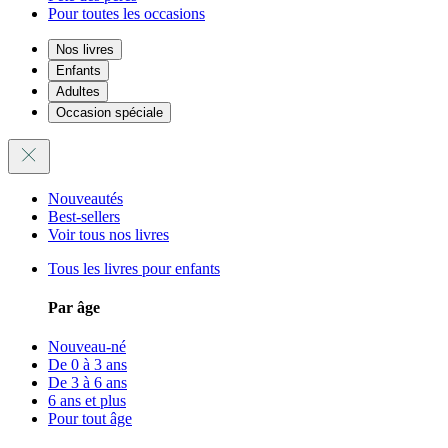
Pour toutes les occasions
Nos livres
Enfants
Adultes
Occasion spéciale
Nouveautés
Best-sellers
Voir tous nos livres
Tous les livres pour enfants
Par âge
Nouveau-né
De 0 à 3 ans
De 3 à 6 ans
6 ans et plus
Pour tout âge