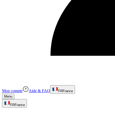
Mon compte
Aide & FAQ
FR
France
Menu
FR
France