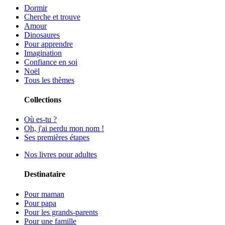
Dormir
Cherche et trouve
Amour
Dinosaures
Pour apprendre
Imagination
Confiance en soi
Noël
Tous les thèmes
Collections
Où es-tu ?
Oh, j'ai perdu mon nom !
Ses premières étapes
Nos livres pour adultes
Destinataire
Pour maman
Pour papa
Pour les grands-parents
Pour une famille