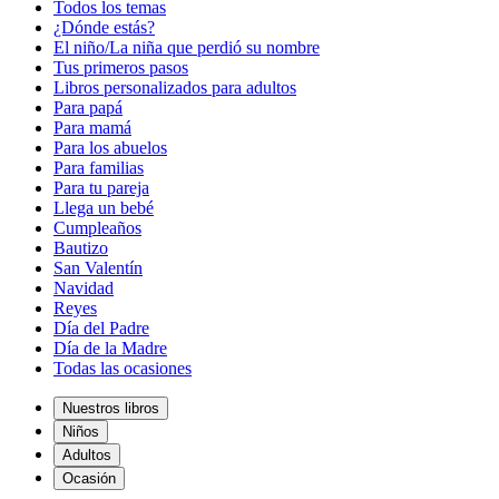
Todos los temas
¿Dónde estás?
El niño/La niña que perdió su nombre
Tus primeros pasos
Libros personalizados para adultos
Para papá
Para mamá
Para los abuelos
Para familias
Para tu pareja
Llega un bebé
Cumpleaños
Bautizo
San Valentín
Navidad
Reyes
Día del Padre
Día de la Madre
Todas las ocasiones
Nuestros libros
Niños
Adultos
Ocasión