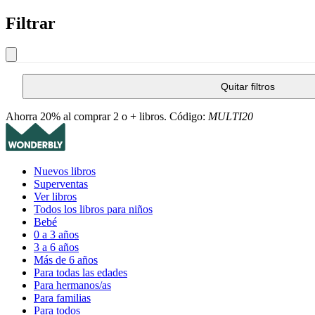
Filtrar
Quitar filtros
Ahorra 20% al comprar 2 o + libros. Código:
MULTI20
Nuevos libros
Superventas
Ver libros
Todos los libros para niños
Bebé
0 a 3 años
3 a 6 años
Más de 6 años
Para todas las edades
Para hermanos/as
Para familias
Para todos