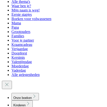
Alle thema's
Waar ben je?
Mijn naam is weg!
Eerste stapjes
Boeken voor volwassenen
Mama
Papa
Grootouders
Families
Voor je partner
Kraamcadeau
Verjaardag
Doopfeest
Kerstmis
Valentijnsdag
Moederdag
Vaderdag
Alle gelegenheden
Onze boeken
Kinderen