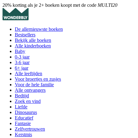
20% korting als je 2+ boeken koopt met de code
MULTI20
De allernieuwste boeken
Bestsellers
Bekijk alle boeken
Alle kinderboeken
Baby
0-3 jaar
3-6 jaar
6+ jaar
Alle leeftijden
Voor broertjes en zusjes
Voor de hele familie
Alle ontvangers
Bedtijd
Zoek en vind
Liefde
Dinosaurus
Educatief
Fantasie
Zelfvertrouwen
Kerstmis