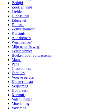
Bedtijd
Zoek en vind
Liefde
Dinosaurus
Educatief
Fantasie
Zelfvertrouwen
Kerstmis
Alle thema's
Waar ben je?
Mijn naam is weg!
Eerste stapjes
Boeken voor volwassenen
Mama
Papa
Grootouders
Families
Voor je partner
Kraamcadeau
Verjaardag
Doopfeest
Kerstmis
Valentijnsdag
Moederdag
Vaderdag