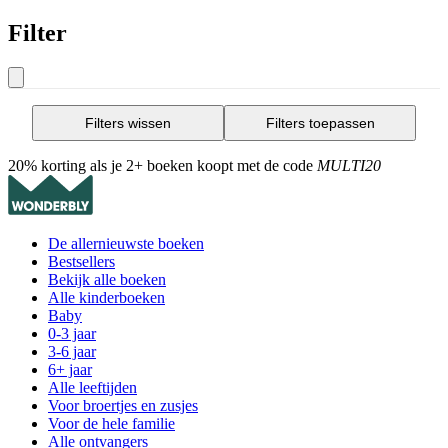
Filter
Filters wissen
Filters toepassen
20% korting als je 2+ boeken koopt met de code
MULTI20
De allernieuwste boeken
Bestsellers
Bekijk alle boeken
Alle kinderboeken
Baby
0-3 jaar
3-6 jaar
6+ jaar
Alle leeftijden
Voor broertjes en zusjes
Voor de hele familie
Alle ontvangers