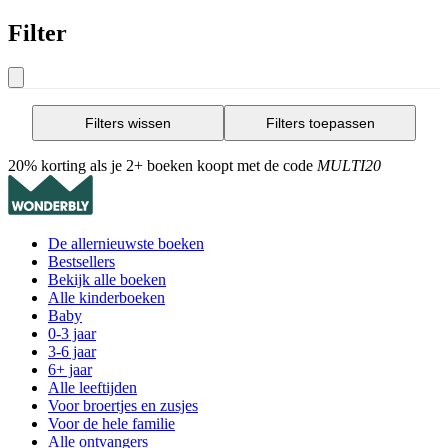
Filter
Filters wissen
Filters toepassen
20% korting als je 2+ boeken koopt met de code
MULTI20
De allernieuwste boeken
Bestsellers
Bekijk alle boeken
Alle kinderboeken
Baby
0-3 jaar
3-6 jaar
6+ jaar
Alle leeftijden
Voor broertjes en zusjes
Voor de hele familie
Alle ontvangers