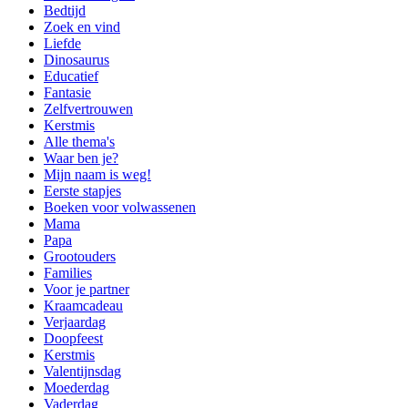
Bedtijd
Zoek en vind
Liefde
Dinosaurus
Educatief
Fantasie
Zelfvertrouwen
Kerstmis
Alle thema's
Waar ben je?
Mijn naam is weg!
Eerste stapjes
Boeken voor volwassenen
Mama
Papa
Grootouders
Families
Voor je partner
Kraamcadeau
Verjaardag
Doopfeest
Kerstmis
Valentijnsdag
Moederdag
Vaderdag