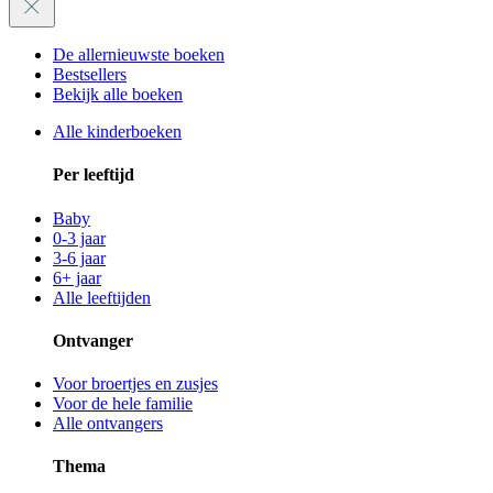
De allernieuwste boeken
Bestsellers
Bekijk alle boeken
Alle kinderboeken
Per leeftijd
Baby
0-3 jaar
3-6 jaar
6+ jaar
Alle leeftijden
Ontvanger
Voor broertjes en zusjes
Voor de hele familie
Alle ontvangers
Thema