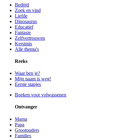
Bedtijd
Zoek en vind
Liefde
Dinosaurus
Educatief
Fantasie
Zelfvertrouwen
Kerstmis
Alle thema's
Reeks
Waar ben je?
Mijn naam is weg!
Eerste stapjes
Boeken voor volwassenen
Ontvanger
Mama
Papa
Grootouders
Families