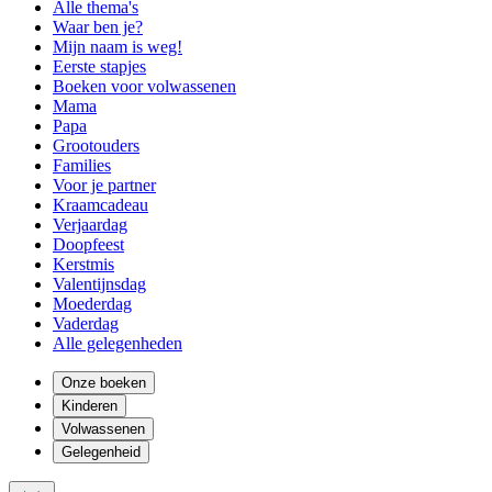
Alle thema's
Waar ben je?
Mijn naam is weg!
Eerste stapjes
Boeken voor volwassenen
Mama
Papa
Grootouders
Families
Voor je partner
Kraamcadeau
Verjaardag
Doopfeest
Kerstmis
Valentijnsdag
Moederdag
Vaderdag
Alle gelegenheden
Onze boeken
Kinderen
Volwassenen
Gelegenheid