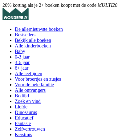
20% korting als je 2+ boeken koopt met de code
MULTI20
De allernieuwste boeken
Bestsellers
Bekijk alle boeken
Alle kinderboeken
Baby
0-3 jaar
3-6 jaar
6+ jaar
Alle leeftijden
Voor broertjes en zusjes
Voor de hele familie
Alle ontvangers
Bedtijd
Zoek en vind
Liefde
Dinosaurus
Educatief
Fantasie
Zelfvertrouwen
Kerstmis