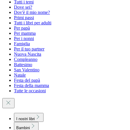
Tutti i temi
Dove sei?
Dov'è il mio nome?
Primi passi
Tutti i libri per adulti
Per papà
Per mamma
Per i nonni
Famiglia
Per il tuo partner
Nuova Nascita
Compleanno
Battesimo
San Valentino
Natale
Festa del papà
Festa della mamma
Tutte le occasioni
I nostri libri
Bambini