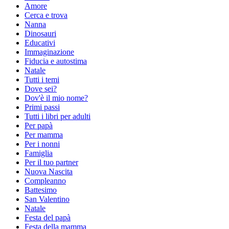
Amore
Cerca e trova
Nanna
Dinosauri
Educativi
Immaginazione
Fiducia e autostima
Natale
Tutti i temi
Dove sei?
Dov'è il mio nome?
Primi passi
Tutti i libri per adulti
Per papà
Per mamma
Per i nonni
Famiglia
Per il tuo partner
Nuova Nascita
Compleanno
Battesimo
San Valentino
Natale
Festa del papà
Festa della mamma