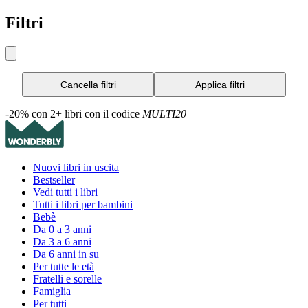
Filtri
Cancella filtri
Applica filtri
-20% con 2+ libri con il codice
MULTI20
Nuovi libri in uscita
Bestseller
Vedi tutti i libri
Tutti i libri per bambini
Bebè
Da 0 a 3 anni
Da 3 a 6 anni
Da 6 anni in su
Per tutte le età
Fratelli e sorelle
Famiglia
Per tutti