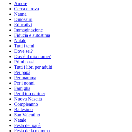
Amore
Cerca e trova
Nanna
Dinosauri
Educativi
Immaginazione
Fiducia e autostima
Natale
Tutti i temi
Dove sei?
Dov'è il mio nome?
Primi passi
Tutti i libri per adulti
Per papà
Per mamma
Per i nonni
Famiglia
Per il tuo partner
Nuova Nascita
Compleanno
Battesimo
San Valentino
Natale
Festa del papà
Festa della mamma