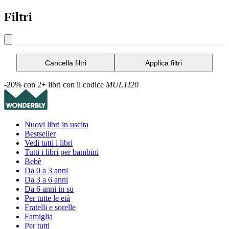
Filtri
Cancella filtri
Applica filtri
-20% con 2+ libri con il codice
MULTI20
Nuovi libri in uscita
Bestseller
Vedi tutti i libri
Tutti i libri per bambini
Bebè
Da 0 a 3 anni
Da 3 a 6 anni
Da 6 anni in su
Per tutte le età
Fratelli e sorelle
Famiglia
Per tutti