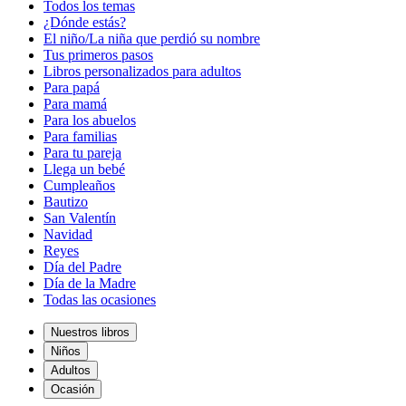
Todos los temas
¿Dónde estás?
El niño/La niña que perdió su nombre
Tus primeros pasos
Libros personalizados para adultos
Para papá
Para mamá
Para los abuelos
Para familias
Para tu pareja
Llega un bebé
Cumpleaños
Bautizo
San Valentín
Navidad
Reyes
Día del Padre
Día de la Madre
Todas las ocasiones
Nuestros libros
Niños
Adultos
Ocasión