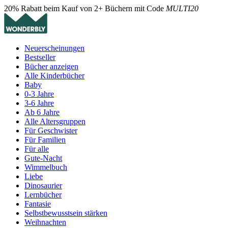
20% Rabatt beim Kauf von 2+ Büchern mit Code
MULTI20
Neuerscheinungen
Bestseller
Bücher anzeigen
Alle Kinderbücher
Baby
0-3 Jahre
3-6 Jahre
Ab 6 Jahre
Alle Altersgruppen
Für Geschwister
Für Familien
Für alle
Gute-Nacht
Wimmelbuch
Liebe
Dinosaurier
Lernbücher
Fantasie
Selbstbewusstsein stärken
Weihnachten