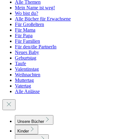
Alle Themen
Mein Name ist weg!
Wo bist du?
Alle Bücher für Erwachsene
Für Großeltern
Für Mama
Für Papa
Für Familien
Für den/die PartnerIn
Neues Baby
Geburtstag
Taufe
Valentinstag
Weihnachten
Muttertag
Vatertag
Alle Anlässe
Unsere Bücher
Kinder