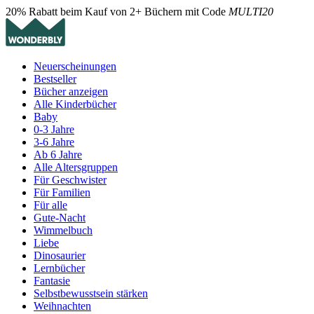
20% Rabatt beim Kauf von 2+ Büchern mit Code
MULTI20
Neuerscheinungen
Bestseller
Bücher anzeigen
Alle Kinderbücher
Baby
0-3 Jahre
3-6 Jahre
Ab 6 Jahre
Alle Altersgruppen
Für Geschwister
Für Familien
Für alle
Gute-Nacht
Wimmelbuch
Liebe
Dinosaurier
Lernbücher
Fantasie
Selbstbewusstsein stärken
Weihnachten