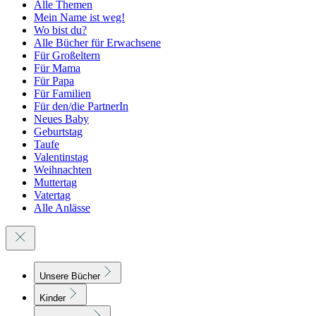
Alle Themen
Mein Name ist weg!
Wo bist du?
Alle Bücher für Erwachsene
Für Großeltern
Für Mama
Für Papa
Für Familien
Für den/die PartnerIn
Neues Baby
Geburtstag
Taufe
Valentinstag
Weihnachten
Muttertag
Vatertag
Alle Anlässe
Unsere Bücher
Kinder