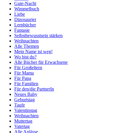
Gute-Nacht
Wimmelbuch
Liebe
Dinosaurier
Lernbücher
Fantasie
Selbstbewusstsein stärken
Weihnachten
Alle Themen
Mein Name ist weg!
Wo bist du?
Alle Bücher für Erwachsene
Für Großeltern
Für Mama
Für Papa
Für Familien
Für den/die PartnerIn
Neues Baby
Geburtstag
Taufe
Valentinstag
Weihnachten
Muttertag
Vatertag
Alle Anlässe