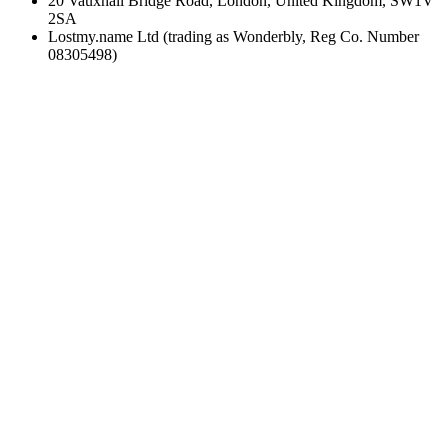
20 Vauxhall Bridge Road, London, United Kingdom, SW1V
2SA
Lostmy.name Ltd (trading as Wonderbly, Reg Co. Number
08305498)