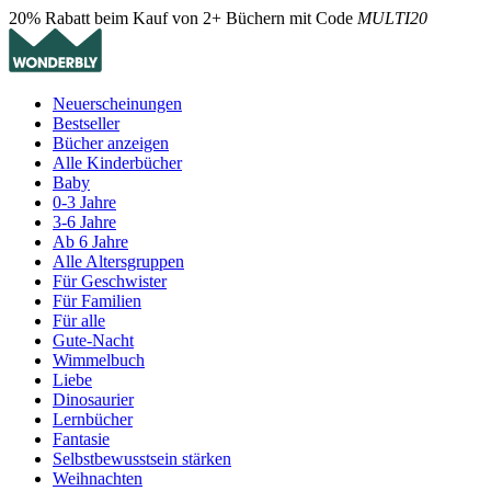
20% Rabatt beim Kauf von 2+ Büchern mit Code
MULTI20
Neuerscheinungen
Bestseller
Bücher anzeigen
Alle Kinderbücher
Baby
0-3 Jahre
3-6 Jahre
Ab 6 Jahre
Alle Altersgruppen
Für Geschwister
Für Familien
Für alle
Gute-Nacht
Wimmelbuch
Liebe
Dinosaurier
Lernbücher
Fantasie
Selbstbewusstsein stärken
Weihnachten