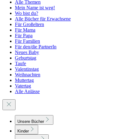
Alle Themen
Mein Name ist weg!
Wo bist du?
Alle Bücher für Erwachsene
Für Großeltern
Für Mama
Für Papa
Für Familien
Für den/die PartnerIn
Neues Baby
Geburtstag
Taufe
Valentinstag
Weihnachten
Muttertag
Vatertag
Alle Anlässe
Unsere Bücher
Kinder