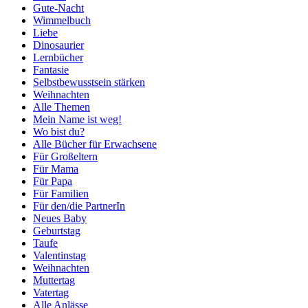
Gute-Nacht
Wimmelbuch
Liebe
Dinosaurier
Lernbücher
Fantasie
Selbstbewusstsein stärken
Weihnachten
Alle Themen
Mein Name ist weg!
Wo bist du?
Alle Bücher für Erwachsene
Für Großeltern
Für Mama
Für Papa
Für Familien
Für den/die PartnerIn
Neues Baby
Geburtstag
Taufe
Valentinstag
Weihnachten
Muttertag
Vatertag
Alle Anlässe