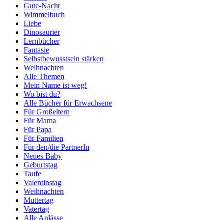
Gute-Nacht
Wimmelbuch
Liebe
Dinosaurier
Lernbücher
Fantasie
Selbstbewusstsein stärken
Weihnachten
Alle Themen
Mein Name ist weg!
Wo bist du?
Alle Bücher für Erwachsene
Für Großeltern
Für Mama
Für Papa
Für Familien
Für den/die PartnerIn
Neues Baby
Geburtstag
Taufe
Valentinstag
Weihnachten
Muttertag
Vatertag
Alle Anlässe