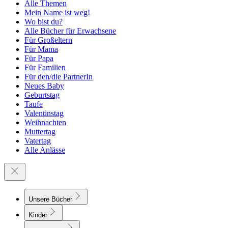
Alle Themen
Mein Name ist weg!
Wo bist du?
Alle Bücher für Erwachsene
Für Großeltern
Für Mama
Für Papa
Für Familien
Für den/die PartnerIn
Neues Baby
Geburtstag
Taufe
Valentinstag
Weihnachten
Muttertag
Vatertag
Alle Anlässe
Unsere Bücher
Kinder