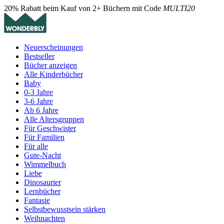
20% Rabatt beim Kauf von 2+ Büchern mit Code
MULTI20
Neuerscheinungen
Bestseller
Bücher anzeigen
Alle Kinderbücher
Baby
0-3 Jahre
3-6 Jahre
Ab 6 Jahre
Alle Altersgruppen
Für Geschwister
Für Familien
Für alle
Gute-Nacht
Wimmelbuch
Liebe
Dinosaurier
Lernbücher
Fantasie
Selbstbewusstsein stärken
Weihnachten