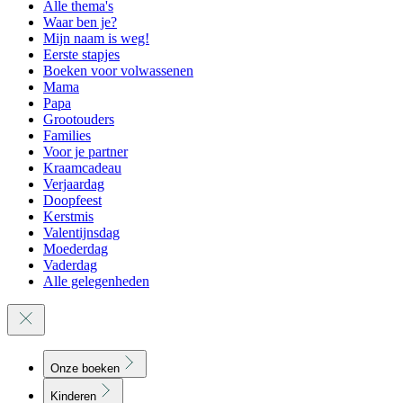
Alle thema's
Waar ben je?
Mijn naam is weg!
Eerste stapjes
Boeken voor volwassenen
Mama
Papa
Grootouders
Families
Voor je partner
Kraamcadeau
Verjaardag
Doopfeest
Kerstmis
Valentijnsdag
Moederdag
Vaderdag
Alle gelegenheden
Onze boeken
Kinderen