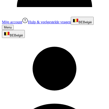
Mijn account
Hulp & veelgestelde vragen
BE
België
Menu
BE
België