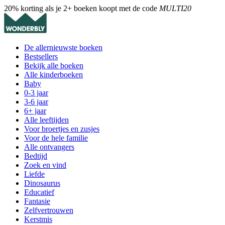
20% korting als je 2+ boeken koopt met de code
MULTI20
De allernieuwste boeken
Bestsellers
Bekijk alle boeken
Alle kinderboeken
Baby
0-3 jaar
3-6 jaar
6+ jaar
Alle leeftijden
Voor broertjes en zusjes
Voor de hele familie
Alle ontvangers
Bedtijd
Zoek en vind
Liefde
Dinosaurus
Educatief
Fantasie
Zelfvertrouwen
Kerstmis