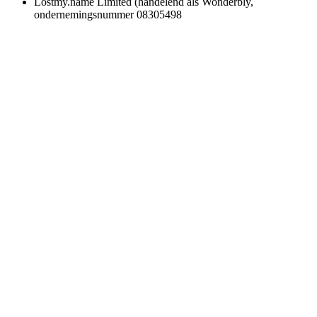
Lostmy.name Limited (handelend als Wonderbly,
ondernemingsnummer 08305498