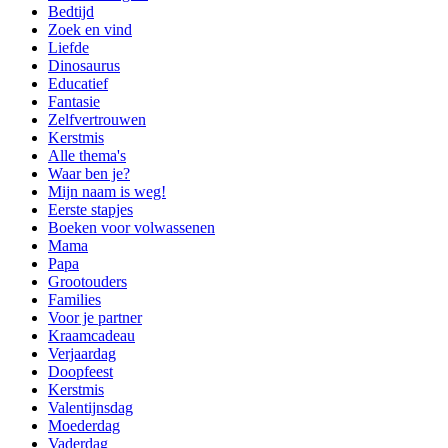
Bedtijd
Zoek en vind
Liefde
Dinosaurus
Educatief
Fantasie
Zelfvertrouwen
Kerstmis
Alle thema's
Waar ben je?
Mijn naam is weg!
Eerste stapjes
Boeken voor volwassenen
Mama
Papa
Grootouders
Families
Voor je partner
Kraamcadeau
Verjaardag
Doopfeest
Kerstmis
Valentijnsdag
Moederdag
Vaderdag