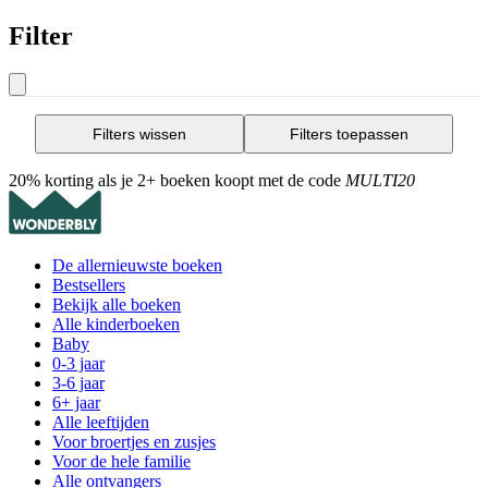
Filter
Filters wissen
Filters toepassen
20% korting als je 2+ boeken koopt met de code
MULTI20
De allernieuwste boeken
Bestsellers
Bekijk alle boeken
Alle kinderboeken
Baby
0-3 jaar
3-6 jaar
6+ jaar
Alle leeftijden
Voor broertjes en zusjes
Voor de hele familie
Alle ontvangers