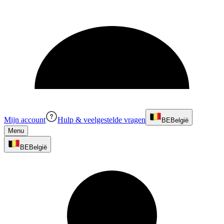
Mijn account
Hulp & veelgestelde vragen
BE
België
Menu
BE
België