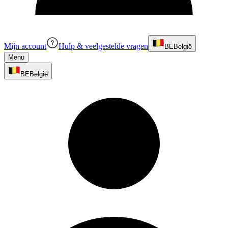
Mijn account
Hulp & veelgestelde vragen
BE
België
Menu
BE
België