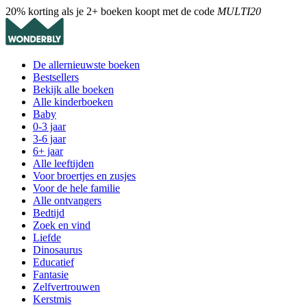
20% korting als je 2+ boeken koopt met de code
MULTI20
De allernieuwste boeken
Bestsellers
Bekijk alle boeken
Alle kinderboeken
Baby
0-3 jaar
3-6 jaar
6+ jaar
Alle leeftijden
Voor broertjes en zusjes
Voor de hele familie
Alle ontvangers
Bedtijd
Zoek en vind
Liefde
Dinosaurus
Educatief
Fantasie
Zelfvertrouwen
Kerstmis