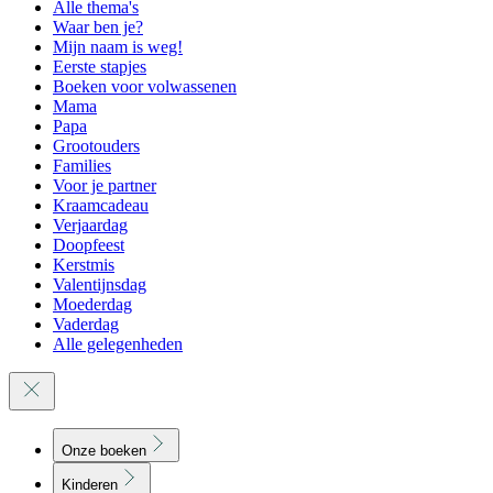
Alle thema's
Waar ben je?
Mijn naam is weg!
Eerste stapjes
Boeken voor volwassenen
Mama
Papa
Grootouders
Families
Voor je partner
Kraamcadeau
Verjaardag
Doopfeest
Kerstmis
Valentijnsdag
Moederdag
Vaderdag
Alle gelegenheden
Onze boeken
Kinderen